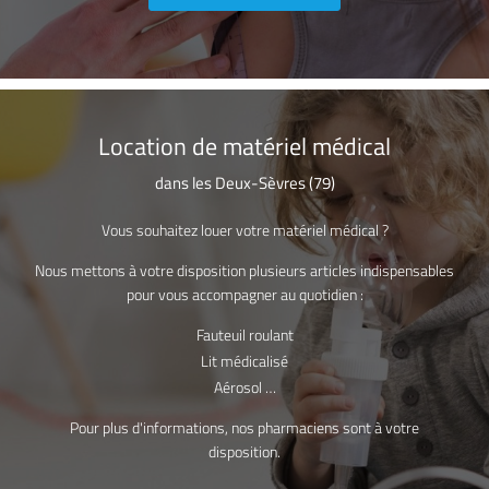
Location de
matériel médical
Une question
dans les Deux-Sèvres (79)
Vous souhaitez louer votre matériel médical ?
05 49 76 28 1
La pharmacie
Nous mettons à votre disposition plusieurs articles indispensables
pour vous accompagner au quotidien :
Nos services
Fauteuil roulant
ités-Premiers âges
Lit médicalisé
Aérosol …
riel - orthopédie
Restez infor
Pour plus d'informations, nos pharmaciens sont à votre
ction/promotions
disposition.
INSCRIPTION NEWS
Actualités