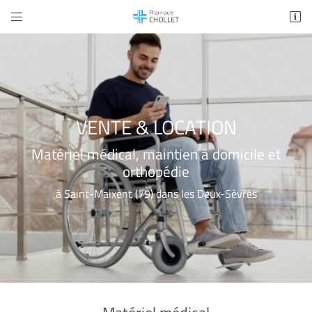


15 rue des Granges
79400 Saint Maixent L'école
05 49 76 28 17
VENTE & LOCATION
Matériel médical, maintien à domicile et
orthopédie
à Saint-Maixent (79) dans les Deux-Sèvres
Adresse email de réception

En cochant cette case, vous consentez à recevoir nos propositions commerciales à
l'adresse email indiqué ci-dessus. Vous pouvez vous désinscrire à tout moment en
utilisant
le formulaire de désinscription
.
INSCRIPTION