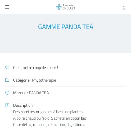


15 rue des Granges
79400 Saint Maixent L'école
GAMME PANDA TEA
05 49 76 28 17
C'est notre coup de coeur !

Catégorie :
Phytothérapie

Adresse email de réception

Marque :
PANDA TEA

En cochant cette case, vous consentez à recevoir nos propositions commerciales à
Description :

l'adresse email indiqué ci-dessus. Vous pouvez vous désinscrire à tout moment en
utilisant
le formulaire de désinscription
.
Des recettes originales à base de plantes
À boire chaud ou froid. Sachets en coton bio
INSCRIPTION
Cure détox, minceur, relaxation, digestion...