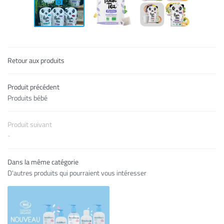
05 49 76 28 1
La pharmacie
Nos services
Retour aux produits
ités-Premiers âges
Produit précédent
riel - orthopédie
Restez infor
Produits bébé
ction/promotions
INSCRIPTION NEWS
Produit suivant
Actualités
-
Avis
Dans la même catégorie
ORDONNANCE
D'autres produits qui pourraient vous intéresser
Contact
Rejoignez-nous